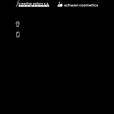
Carrera 106 # 15 – 25
PBX: (601) 756-4084
Nosotros
Productos
Personalización
Novedades
Ojos
Cejas
Labios