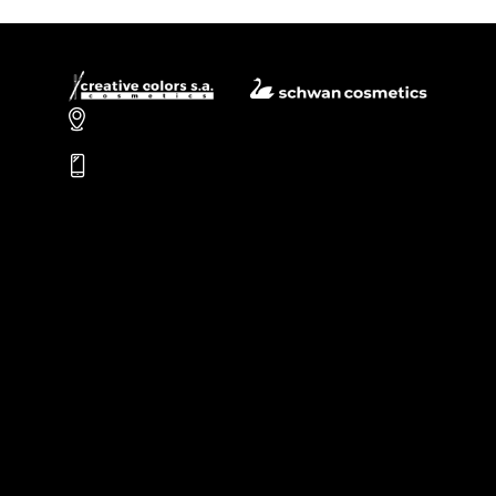
Carrera 106 # 15 – 25
PBX: (601) 756-4084
Nosotros
Productos
Personalización
Novedades
Ojos
Cejas