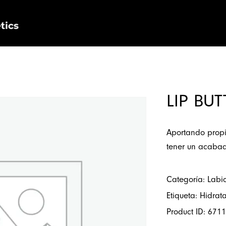
Nosotros
Productos
Personalización
LIP BUT
Aportando propi
tener un acabado
Categoría:
Labi
Etiqueta:
Hidrat
Product ID:
6711