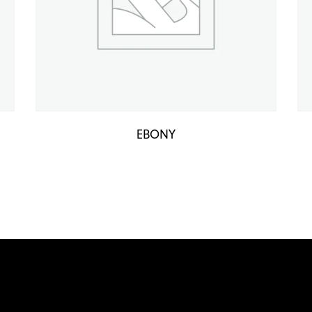
EBONY
Ojos